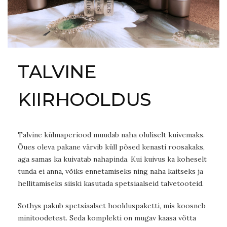
TALVINE
KIIRHOOLDUS
Talvine külmaperiood muudab naha oluliselt kuivemaks.
Õues oleva pakane värvib küll põsed kenasti roosakaks,
aga samas ka kuivatab nahapinda. Kui kuivus ka koheselt
tunda ei anna, võiks ennetamiseks ning naha kaitseks ja
hellitamiseks siiski kasutada spetsiaalseid talvetooteid.
Sothys pakub spetsiaalset hoolduspaketti, mis koosneb
minitoodetest. Seda komplekti on mugav kaasa võtta