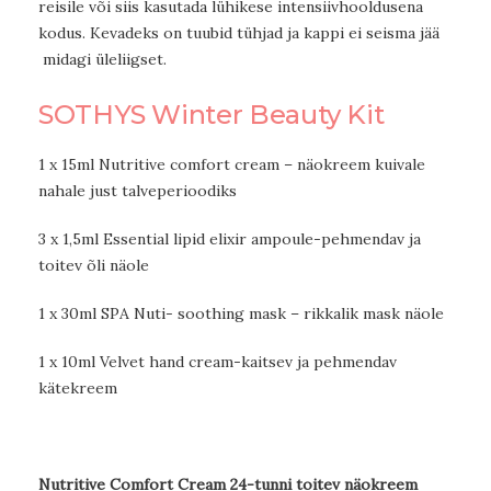
reisile või siis kasutada lühikese intensiivhooldusena
kodus. Kevadeks on tuubid tühjad ja kappi ei seisma jää
midagi üleliigset.
SOTHYS Winter Beauty Kit
1 x 15ml Nutritive comfort cream – näokreem kuivale
nahale just talveperioodiks
3 x 1,5ml Essential lipid elixir ampoule-pehmendav ja
toitev õli näole
1 x 30ml SPA Nuti- soothing mask – rikkalik mask näole
1 x 10ml Velvet hand cream-kaitsev ja pehmendav
kätekreem
Nutritive Comfort Cream 24-tunni toitev näokreem