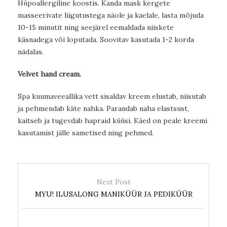
Hüpoallergiline koostis. Kanda mask kergete
masseerivate liigutustega näole ja kaelale, lasta mõjuda
10-15 minutit ning seejärel eemaldada niiskete
käsnadega või loputada. Soovitav kasutada 1-2 korda
nädalas.
Velvet hand cream.
Spa kuumaveeallika vett sisaldav kreem elustab, niisutab
ja pehmendab käte nahka. Parandab naha elastsust,
kaitseb ja tugevdab hapraid küüsi. Käed on peale kreemi
kasutamist jälle sametised ning pehmed.
Next Post
MYU! ILUSALONG MANIKÜÜR JA PEDIKÜÜR