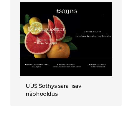
UUS Sothys sära lisav
näohooldus