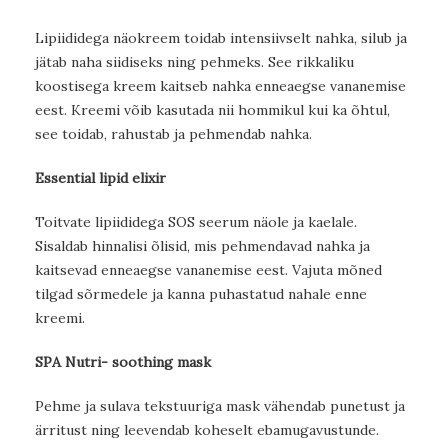
Lipiididega näokreem toidab intensiivselt nahka, silub ja
jätab naha siidiseks ning pehmeks. See rikkaliku
koostisega kreem kaitseb nahka enneaegse vananemise
eest. Kreemi võib kasutada nii hommikul kui ka õhtul,
see toidab, rahustab ja pehmendab nahka.
Essential lipid elixir
Toitvate lipiididega SOS seerum näole ja kaelale.
Sisaldab hinnalisi õlisid, mis pehmendavad nahka ja
kaitsevad enneaegse vananemise eest. Vajuta mõned
tilgad sõrmedele ja kanna puhastatud nahale enne
kreemi.
SPA Nutri- soothing mask
Pehme ja sulava tekstuuriga mask vähendab punetust ja
ärritust ning leevendab koheselt ebamugavustunde.